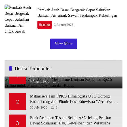
Pemkab Aceh Besar Bergerak Cepat Salurkan
Bantuan Air untuk Sawah Terdampak Kekeringan
Headline
3 August 2026
View More
Berita Terpopuler
Pemerintah Aceh Jelaskan Mekanisme Bantuan
1
Kementan Rp2,5 Triliun untuk Pemulihan Sawah dan
Kebun
6 August 2026
0
Mahasiswa Tim PPKO Himalogista UTU Dorong
2
Kuala Trang Jadi Pionir Desa Eduwisata “Zero Waste”
di Aceh
30 July 2026
0
Bank Aceh dan Taspen Bekali ASN Jelang Pensiun
3
Lewat Sosialisasi Hak, Kewajiban, dan Wirausaha