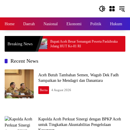
Skip
to
content
Home
Daerah
Nasional
Ekonomi
Politik
Hukum
sme Bantuan
Bupati Aceh Besar Semangati Peserta Paskibraka
Breaking News
mulihan Sawah dan
Jelang HUT Ke-81 RI
Recent News
Aceh Butuh Tambahan Semen, Wagub Dek Fadh
Sampaikan ke Mendagri dan Danantara
Berita
4 August 2026
Kapolda Aceh Perkuat Sinergi dengan BPKP Aceh
untuk Tingkatkan Akuntabilitas Pengelolaan