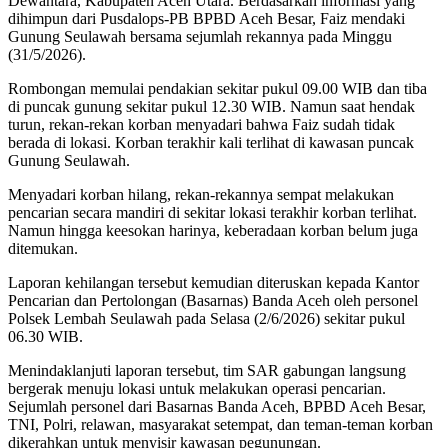
Dewantara, Kabupaten Aceh Utara. Berdasarkan informasi yang
dihimpun dari Pusdalops-PB BPBD Aceh Besar, Faiz mendaki
Gunung Seulawah bersama sejumlah rekannya pada Minggu
(31/5/2026).
Rombongan memulai pendakian sekitar pukul 09.00 WIB dan tiba
di puncak gunung sekitar pukul 12.30 WIB. Namun saat hendak
turun, rekan-rekan korban menyadari bahwa Faiz sudah tidak
berada di lokasi. Korban terakhir kali terlihat di kawasan puncak
Gunung Seulawah.
Menyadari korban hilang, rekan-rekannya sempat melakukan
pencarian secara mandiri di sekitar lokasi terakhir korban terlihat.
Namun hingga keesokan harinya, keberadaan korban belum juga
ditemukan.
Laporan kehilangan tersebut kemudian diteruskan kepada Kantor
Pencarian dan Pertolongan (Basarnas) Banda Aceh oleh personel
Polsek Lembah Seulawah pada Selasa (2/6/2026) sekitar pukul
06.30 WIB.
Menindaklanjuti laporan tersebut, tim SAR gabungan langsung
bergerak menuju lokasi untuk melakukan operasi pencarian.
Sejumlah personel dari Basarnas Banda Aceh, BPBD Aceh Besar,
TNI, Polri, relawan, masyarakat setempat, dan teman-teman korban
dikerahkan untuk menyisir kawasan pegunungan.