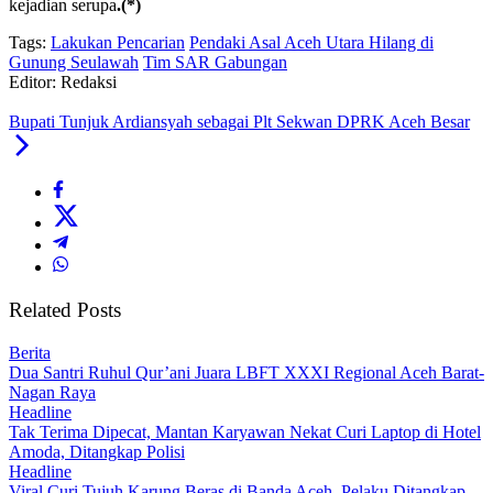
kejadian serupa
.(*)
Tags:
Lakukan Pencarian
Pendaki Asal Aceh Utara Hilang di
Gunung Seulawah
Tim SAR Gabungan
Editor: Redaksi
Bupati Tunjuk Ardiansyah sebagai Plt Sekwan DPRK Aceh Besar
Related Posts
Berita
Dua Santri Ruhul Qur’ani Juara LBFT XXXI Regional Aceh Barat-
Nagan Raya
Headline
Tak Terima Dipecat, Mantan Karyawan Nekat Curi Laptop di Hotel
Amoda, Ditangkap Polisi
Headline
Viral Curi Tujuh Karung Beras di Banda Aceh, Pelaku Ditangkap