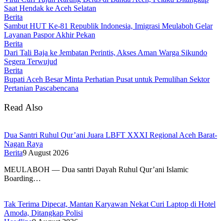
Saat Hendak ke Aceh Selatan
Berita
Sambut HUT Ke-81 Republik Indonesia, Imigrasi Meulaboh Gelar
Layanan Paspor Akhir Pekan
Berita
Dari Tali Baja ke Jembatan Perintis, Akses Aman Warga Sikundo
Segera Terwujud
Berita
Bupati Aceh Besar Minta Perhatian Pusat untuk Pemulihan Sektor
Pertanian Pascabencana
Read Also
Dua Santri Ruhul Qur’ani Juara LBFT XXXI Regional Aceh Barat-
Nagan Raya
Berita
9 August 2026
MEULABOH — Dua santri Dayah Ruhul Qur’ani Islamic
Boarding…
Tak Terima Dipecat, Mantan Karyawan Nekat Curi Laptop di Hotel
Amoda, Ditangkap Polisi