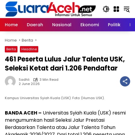
Skip
to
content
Home
Daerah
Nasional
Ekonomi
Politik
H
Home
Berita
Berita
Headline
461 Peserta Lulus Jalur Talenta USK,
Seleksi Ketat dari 1.206 Pendaftar
Sadhli
3 Min Read
2 June 2026
Kampus Universitas Syiah Kuala (USK). Foto: (Humas USK).
BANDA ACEH –
Universitas Syiah Kuala (USK) resmi
mengumumkan hasil Seleksi Jalur Prestasi
Berdasarkan Talenta atau Jalur Talenta Tahun
Akademik 2026/2027. Dari total 1.206 peserta yang