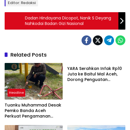
Editor: Redaksi
Dadan Hindayana Dicopot, Nanik S Deyang
Nahkodai Badan Gizi Nasional
Related Posts
Berita
YARA Serahkan Infak Rp10
Juta ke Baitul Mal Aceh,
Dorong Penguatan
Pengelolaan ZIS yang
Amanah
Headline
Tuanku Muhammad Desak
Pemko Banda Aceh
Perkuat Pengamanan
Taman Meuraxa