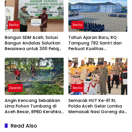
Berita
Berita
Bangun SDM Aceh, Solusi
Tahun Ajaran Baru, RQ
Bangun Andalas Salurkan
Tampung 782 Santri dan
Beasiswa untuk 300 Pelajar
Perkuat Kualitas
dan Mahasiswa
Pendidikan
Daerah
Berita
Angin Kencang Sebabkan
Semarak HUT Ke-81 RI,
Lima Pohon Tumbang di
Polda Aceh Gelar Lomba
Aceh Besar, BPBD Kerahkan
Memasak Nasi Goreng dan
Empat Tim
Aneka Minuman
Read Also