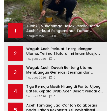
Tuanku Muhammad Desak Pemko Banda
1
Aceh Perkuat Pengamanan Taman
Meuraxa
7 August 2026
0
Wagub Aceh Perkuat Sinergi dengan
2
Ulama, Terima Silaturahmi Imam Masjid
Raya Baiturrahman
1 August 2026
0
Wagub Aceh: Dayah Benteng Utama
3
Membangun Generasi Beriman dan
Berakhlak
1 August 2026
0
Tiga Remaja Masih Hilang di Pantai Ujong
4
Batee, Kepala BPBD Aceh Besar: Pencarian
Terus Dimaksimalkan
1 August 2026
0
Aceh Tamiang Jadi Contoh Kolaborasi
5
pada Tahap Rekonstruksi, Revitalisasi