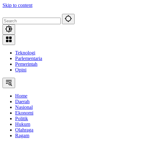
Skip to content
Teknologi
Parlementaria
Pemerintah
Opini
Home
Daerah
Nasional
Ekonomi
Politik
Hukum
Olahraga
Ragam