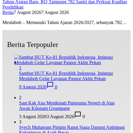
Tahun Ajaran Baru, RQ Tampung 782 Santri dan Perkuat Kualitas
Pendidikan
Berita
7 August 2026
7 August 2026
Meulaboh – Memasuki Tahun Ajaran 2026/2027, sebanyak 782…
Berita Terpopuler
1
Sambut HUT Ke-81 Republik Indonesia, Imigrasi
Meulaboh Gelar Layanan Paspor Akhir Pekan
9 August 2026
0
2
Saat Kak Ana Menikmati Panorama Negeri di Atas
Awan Kilonam Geumpang
3 August 2026
3 August 2026
0
3
Syech Muharram Pimpin Rapat Siaga Darurat Antisipasi
Kekeringan di Aceh Besar