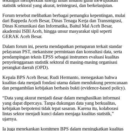
sekaligus memperkuat sinergi lintas instansi guna mewujudkan
statistik sektoral yang akurat, terintegrasi, dan berkelanjutan.
Forum tersebut melibatkan berbagai pemangku kepentingan, mulai
dari Bappeda Aceh Besar, Dinas Tenaga Kerja dan Transmigrasi,
Dinas Komunikasi dan Informatika, Baitul Mal Aceh Besar,
akademisi ISBI Aceh, hingga unsur masyarakat sipil seperti
GERAK Aceh Besar.
Dalam forum ini, peserta mendapatkan pemaparan terkait standar
pelayanan PST, mekanisme permintaan dan konsultasi data, serta
pendampingan teknis EPSS sebagai instrumen evaluasi kualitas
penyelenggaraan statistik sektoral di masing-masing organisasi
perangkat daerah (OPD).
Kepala BPS Aceh Besar, Rudi Hermanto, menegaskan bahwa
kualitas data menjadi fondasi utama dalam mendukung perencanaan
dan pengambilan kebijakan berbasis bukti (evidence-based policy).
“Data yang akurat menjadi dasar dalam menghasilkan informasi
yang dapat dipercaya. Tanpa dukungan data yang berkualitas,
kebijakan berpotensi tidak tepat sasaran. Karena itu, kolaborasi
lintas sektor menjadi kunci dalam menjaga kualitas statistik,”
ujarnya.
Ia juga menekankan komitmen BPS dalam meningkatkan kualitas