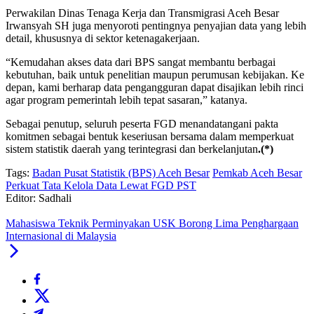
Perwakilan Dinas Tenaga Kerja dan Transmigrasi Aceh Besar
Irwansyah SH juga menyoroti pentingnya penyajian data yang lebih
detail, khususnya di sektor ketenagakerjaan.
“Kemudahan akses data dari BPS sangat membantu berbagai
kebutuhan, baik untuk penelitian maupun perumusan kebijakan. Ke
depan, kami berharap data pengangguran dapat disajikan lebih rinci
agar program pemerintah lebih tepat sasaran,” katanya.
Sebagai penutup, seluruh peserta FGD menandatangani pakta
komitmen sebagai bentuk keseriusan bersama dalam memperkuat
sistem statistik daerah yang terintegrasi dan berkelanjutan
.(*)
Tags:
Badan Pusat Statistik (BPS) Aceh Besar
Pemkab Aceh Besar
Perkuat Tata Kelola Data Lewat FGD PST
Editor: Sadhali
Mahasiswa Teknik Perminyakan USK Borong Lima Penghargaan
Internasional di Malaysia