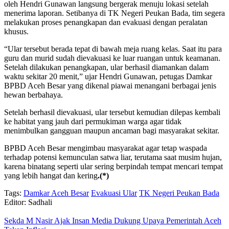
oleh Hendri Gunawan langsung bergerak menuju lokasi setelah
menerima laporan. Setibanya di TK Negeri Peukan Bada, tim segera
melakukan proses penangkapan dan evakuasi dengan peralatan
khusus.
“Ular tersebut berada tepat di bawah meja ruang kelas. Saat itu para
guru dan murid sudah dievakuasi ke luar ruangan untuk keamanan.
Setelah dilakukan penangkapan, ular berhasil diamankan dalam
waktu sekitar 20 menit,” ujar Hendri Gunawan, petugas Damkar
BPBD Aceh Besar yang dikenal piawai menangani berbagai jenis
hewan berbahaya.
Setelah berhasil dievakuasi, ular tersebut kemudian dilepas kembali
ke habitat yang jauh dari permukiman warga agar tidak
menimbulkan gangguan maupun ancaman bagi masyarakat sekitar.
BPBD Aceh Besar mengimbau masyarakat agar tetap waspada
terhadap potensi kemunculan satwa liar, terutama saat musim hujan,
karena binatang seperti ular sering berpindah tempat mencari tempat
yang lebih hangat dan kering
.(*)
Tags:
Damkar Aceh Besar
Evakuasi Ular
TK Negeri Peukan Bada
Editor: Sadhali
Sekda M Nasir Ajak Insan Media Dukung Upaya Pemerintah Aceh