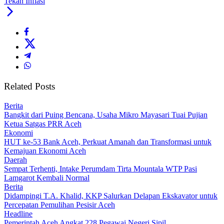
Tekan Inflasi
Related Posts
Berita
Bangkit dari Puing Bencana, Usaha Mikro Mayasari Tuai Pujian
Ketua Satgas PRR Aceh
Ekonomi
HUT ke-53 Bank Aceh, Perkuat Amanah dan Transformasi untuk
Kemajuan Ekonomi Aceh
Daerah
Sempat Terhenti, Intake Perumdam Tirta Mountala WTP Pasi
Lamgarot Kembali Normal
Berita
Didampingi T.A. Khalid, KKP Salurkan Delapan Ekskavator untuk
Percepatan Pemulihan Pesisir Aceh
Headline
Pemerintah Aceh Angkat 228 Pegawai Negeri Sipil