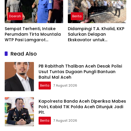
Daerah
Berita
Sempat Terhenti, Intake
Didampingi T.A. Khalid, KKP
Perumdam Tirta Mountala
Salurkan Delapan
WTP Pasi Lamgarot
Ekskavator untuk
Kembali Normal
Percepatan Pemulihan
Pesisir Aceh
Read Also
PB Rabithah Thaliban Aceh Desak Polisi
Usut Tuntas Dugaan Pungli Bantuan
Baitul Mal Aceh
Berita
7 August 2026
Kapolresta Banda Aceh Diperiksa Mabes
Polri, Kabid TIK Polda Aceh Ditunjuk Jadi
Plt.
Berita
7 August 2026