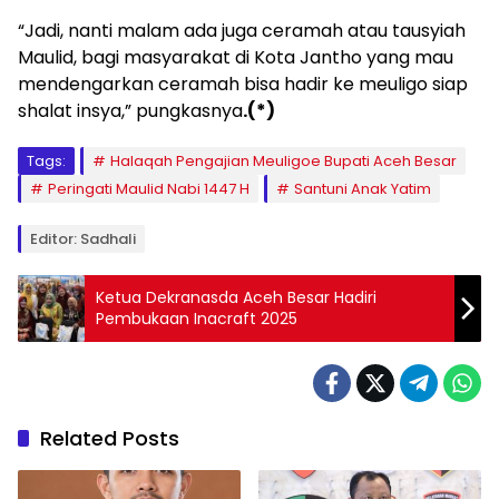
“Jadi, nanti malam ada juga ceramah atau tausyiah
Maulid, bagi masyarakat di Kota Jantho yang mau
mendengarkan ceramah bisa hadir ke meuligo siap
shalat insya,” pungkasnya
.(*)
Tags:
Halaqah Pengajian Meuligoe Bupati Aceh Besar
Peringati Maulid Nabi 1447 H
Santuni Anak Yatim
Editor: Sadhali
Ketua Dekranasda Aceh Besar Hadiri
Pembukaan Inacraft 2025
Related Posts