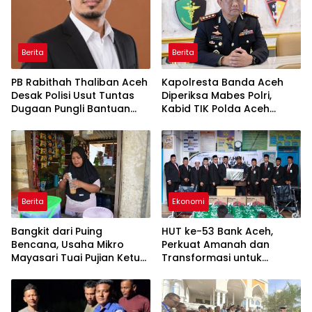
Berita
Berita
PB Rabithah Thaliban Aceh
Kapolresta Banda Aceh
Desak Polisi Usut Tuntas
Diperiksa Mabes Polri,
Dugaan Pungli Bantuan
Kabid TIK Polda Aceh
Baitul Mal Aceh
Ditunjuk Jadi Plt.
Berita
Ekonomi
Bangkit dari Puing
HUT ke-53 Bank Aceh,
Bencana, Usaha Mikro
Perkuat Amanah dan
Mayasari Tuai Pujian Ketua
Transformasi untuk
Satgas PRR Aceh
Kemajuan Ekonomi Aceh