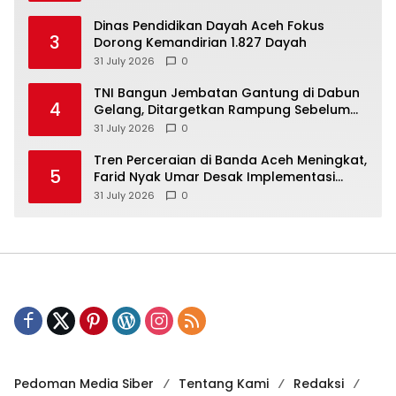
Dinas Pendidikan Dayah Aceh Fokus
3
Dorong Kemandirian 1.827 Dayah
31 July 2026
0
TNI Bangun Jembatan Gantung di Dabun
4
Gelang, Ditargetkan Rampung Sebelum
HUT ke-81 RI
31 July 2026
0
Tren Perceraian di Banda Aceh Meningkat,
5
Farid Nyak Umar Desak Implementasi
Qanun Ketahanan Keluarga
31 July 2026
0
Pedoman Media Siber
Tentang Kami
Redaksi