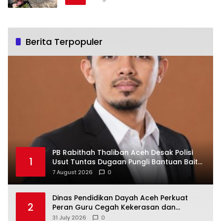
Berita Terpopuler
PB Rabithah Thaliban Aceh Desak Polisi
1
Usut Tuntas Dugaan Pungli Bantuan Baitul
Mal Aceh
7 August 2026
0
Dinas Pendidikan Dayah Aceh Perkuat
2
Peran Guru Cegah Kekerasan dan
Perundungan di Lingkungan Santri
31 July 2026
0