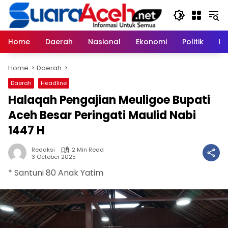
Skip
to
content
Home
Daerah
Nasional
Ekonomi
Politik
H
Home
Daerah
Daerah
Headline
Halaqah Pengajian Meuligoe Bupati
Aceh Besar Peringati Maulid Nabi
1447 H
Redaksi
2 Min Read
3 October 2025
* Santuni 80 Anak Yatim