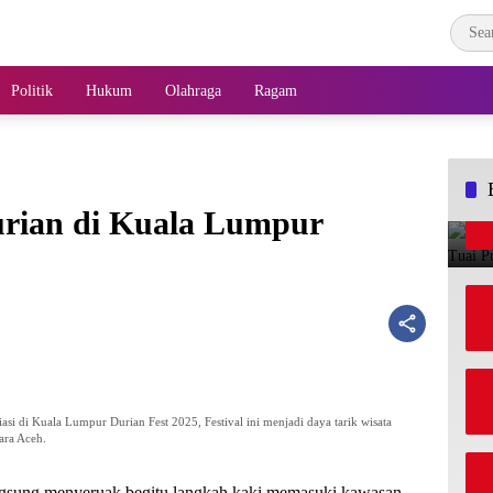
Politik
Hukum
Olahraga
Ragam
urian di Kuala Lumpur
si di Kuala Lumpur Durian Fest 2025, Festival ini menjadi daya tarik wisata
ara Aceh.
gsung menyeruak begitu langkah kaki memasuki kawasan