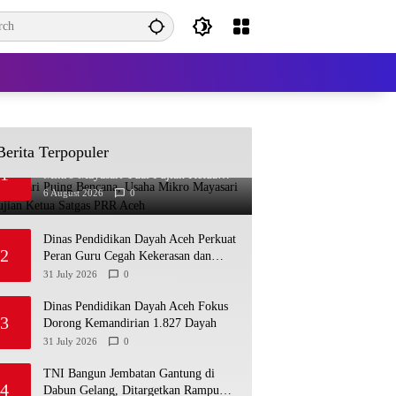
Berita Terpopuler
Bangkit dari Puing Bencana, Usaha
1
Mikro Mayasari Tuai Pujian Ketua
Satgas PRR Aceh
6 August 2026
0
Dinas Pendidikan Dayah Aceh Perkuat
2
Peran Guru Cegah Kekerasan dan
Perundungan di Lingkungan Santri
31 July 2026
0
Dinas Pendidikan Dayah Aceh Fokus
3
Dorong Kemandirian 1.827 Dayah
31 July 2026
0
TNI Bangun Jembatan Gantung di
4
Dabun Gelang, Ditargetkan Rampung