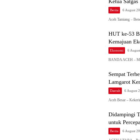
Ketua Satgas
Berita
6 August 2
Aceh Tamiang – Ben
HUT ke-53 Ba
Kemajuan Ek
Ekonomi
6 Augus
BANDA ACEH – Mema
Sempat Terhe
Lamgarot Ke
Daerah
6 August 
Aceh Besar – Keker
Didampingi T
untuk Percepa
Berita
6 August 2