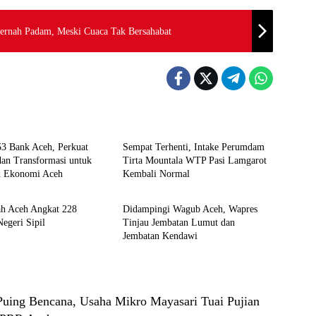
ernah Padam, Meski Cuaca Tak Bersahabat
i
Daerah
3 Bank Aceh, Perkuat
Sempat Terhenti, Intake Perumdam
an Transformasi untuk
Tirta Mountala WTP Pasi Lamgarot
 Ekonomi Aceh
Kembali Normal
e
Berita
ah Aceh Angkat 228
Didampingi Wagub Aceh, Wapres
egeri Sipil
Tinjau Jembatan Lumut dan
Jembatan Kendawi
 Puing Bencana, Usaha Mikro Mayasari Tuai Pujian