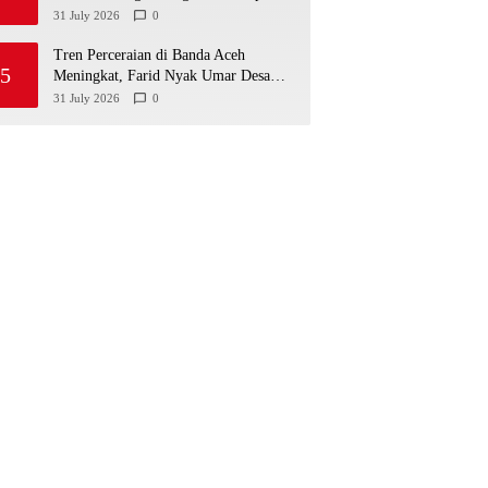
Sebelum HUT ke-81 RI
31 July 2026
0
Tren Perceraian di Banda Aceh
5
Meningkat, Farid Nyak Umar Desak
Implementasi Qanun Ketahanan
31 July 2026
0
Keluarga