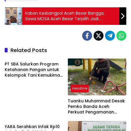
Kaban Kesbangpol Aceh Besar Bangga,
Siswa MOSA Aceh Besar Terpilih Jadi
Paskibraka Nasional Perwakilan Aceh
Related Posts
Berita
PT SBA Salurkan Program
Ketahanan Pangan untuk
Kelompok Tani Kemukiman
Lhoknga
Headline
Tuanku Muhammad Desak
Pemko Banda Aceh
Perkuat Pengamanan
Berita
Taman Meuraxa
YARA Serahkan Infak Rp10