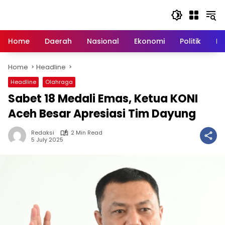
Skip
to
content
Home
Daerah
Nasional
Ekonomi
Politik
H
Home
Headline
Headline
Olahraga
Sabet 18 Medali Emas, Ketua KONI
Aceh Besar Apresiasi Tim Dayung
Redaksi
2 Min Read
5 July 2025