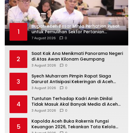
Bupati Aceh Besar Minta Perhatian Pusat
1
untuk Pemulihan Sektor Pertanian
Pascabencana
7 August 2026
0
Saat Kak Ana Menikmati Panorama Negeri
2
di Atas Awan Kilonam Geumpang
3 August 2026
0
Syech Muharram Pimpin Rapat Siaga
3
Darurat Antisipasi Kekeringan di Aceh
Besar
3 August 2026
0
Tuntutan Terhadap Kadri Amin Dinilai
4
Tidak Masuk Akal Banyak Media di Aceh
Berpotensi Jadi Korban Selanjutnya
3 August 2026
0
Kapolda Aceh Buka Rakernis Fungsi
5
Keuangan 2026, Tekankan Tata Kelola
Anggaran yang Profesional dan