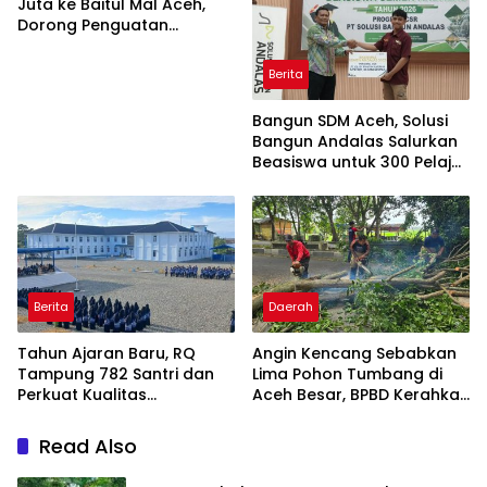
Juta ke Baitul Mal Aceh,
Dorong Penguatan
Pengelolaan ZIS yang
Amanah
Berita
Bangun SDM Aceh, Solusi
Bangun Andalas Salurkan
Beasiswa untuk 300 Pelajar
dan Mahasiswa
Berita
Daerah
Tahun Ajaran Baru, RQ
Angin Kencang Sebabkan
Tampung 782 Santri dan
Lima Pohon Tumbang di
Perkuat Kualitas
Aceh Besar, BPBD Kerahkan
Pendidikan
Empat Tim
Read Also