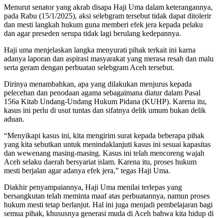
Menurut senator yang akrab disapa Haji Uma dalam keterangannya,
pada Rabu (15/1/2025), aksi selebgram tersebut tidak dapat ditolerir
dan mesti langkah hukum guna memberi efek jera kepada pelaku
dan agar preseden serupa tidak lagi berulang kedepannya.
Haji uma menjelaskan langka menyurati pihak terkait ini karna
adanya laporan dan aspirasi masyarakat yang merasa resah dan malu
serta geram dengan perbuatan selebgram Aceh tersebut.
Dirinya menambahkan, apa yang dilakukan menjurus kepada
pelecehan dan penodaan agama sebagaimana diatur dalam Pasal
156a Kitab Undang-Undang Hukum Pidana (KUHP). Karena itu,
kasus ini perlu di usut tuntas dan sifatnya delik umum bukan delik
aduan.
“Menyikapi kasus ini, kita mengirim surat kepada beberapa pihak
yang kita sebutkan untuk menindaklanjuti kasus ini sesuai kapasitas
dan wewenang masing-masing. Kasus ini telah mencoreng wajah
Aceh selaku daerah bersyariat islam. Karena itu, proses hukum
mesti berjalan agar adanya efek jera,” tegas Haji Uma.
Diakhir penyampaiannya, Haji Uma menilai terlepas yang
bersangkutan telah meminta maaf atas perbuatannya, namun proses
hukum mesti tetap berlanjut. Hal ini juga menjadi pembelajaran bagi
semua pihak, khususnya generasi muda di Aceh bahwa kita hidup di