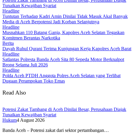
Potensi Zakat Tambang di Aceh Dinilai Besar, Perusahaan Diajak
Tunaikan Kewajiban Syariat
Headline
Tuntutan Terhadap Kadri Amin Dinilai Tidak Masuk Akal Banyak
Media di Aceh Berpotensi Jadi Korban Selanjutnya
Headline
Musnahkan 110 Batang Ganja, Kapolres Aceh Selatan Tegaskan
Komitmen Berantas Narkotika
Berita
Dayah Ruhul Qurani Terima Kunjungan Kerja Kapolres Aceh Barat
Headline
Satlantas Polresta Banda Aceh Sita 80 Sepeda Motor Berknalpot
Brong Selama Juli 2026
Headline
Polda Aceh PTDH Anggota Polres Aceh Selatan yang Terlibat
Dugaan Perampokan Toko Emas
Read Also
Potensi Zakat Tambang di Aceh Dinilai Besar, Perusahaan Diajak
Tunaikan Kewajiban Syariat
Hukum
4 August 2026
Banda Aceh – Potensi zakat dari sektor pertambangan…