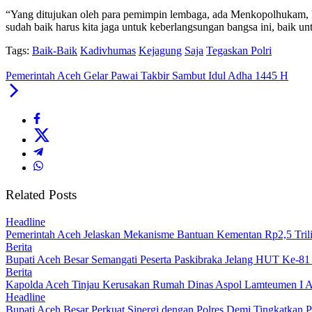
“Yang ditujukan oleh para pemimpin lembaga, ada Menkopolhukam, P
sudah baik harus kita jaga untuk keberlangsungan bangsa ini, baik 
Tags:
Baik-Baik
Kadivhumas
Kejagung
Saja
Tegaskan Polri
Pemerintah Aceh Gelar Pawai Takbir Sambut Idul Adha 1445 H
Related Posts
Headline
Pemerintah Aceh Jelaskan Mekanisme Bantuan Kementan Rp2,5 Tri
Berita
Bupati Aceh Besar Semangati Peserta Paskibraka Jelang HUT Ke-81
Berita
Kapolda Aceh Tinjau Kerusakan Rumah Dinas Aspol Lamteumen I A
Headline
Bupati Aceh Besar Perkuat Sinergi dengan Polres Demi Tingkatkan 