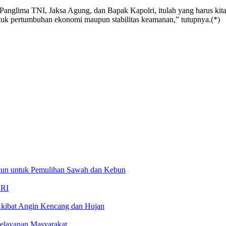
anglima TNI, Jaksa Agung, dan Bapak Kapolri, itulah yang harus ki
untuk pertumbuhan ekonomi maupun stabilitas keamanan,” tutupnya.(*)
liun untuk Pemulihan Sawah dan Kebun
 RI
kibat Angin Kencang dan Hujan
Pelayanan Masyarakat