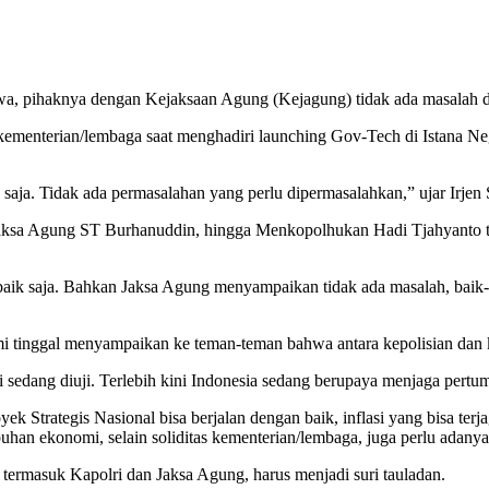
, pihaknya dengan Kejaksaan Agung (Kejagung) tidak ada masalah da
kementerian/lembaga saat menghadiri launching Gov-Tech di Istana Neg
.
aja. Tidak ada permasalahan yang perlu dipermasalahkan,” ujar Irjen 
 Jaksa Agung ST Burhanuddin, hingga Menkopolhukan Hadi Tjahyanto t
-baik saja. Bahkan Jaksa Agung menyampaikan tidak ada masalah, baik
i tinggal menyampaikan ke teman-teman bahwa antara kepolisian dan ke
ni sedang diuji. Terlebih kini Indonesia sedang berupaya menjaga pert
ek Strategis Nasional bisa berjalan dengan baik, inflasi yang bisa te
uhan ekonomi, selain soliditas kementerian/lembaga, juga perlu adanya
, termasuk Kapolri dan Jaksa Agung, harus menjadi suri tauladan.