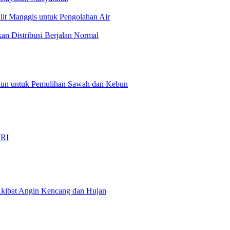
t Manggis untuk Pengolahan Air
an Distribusi Berjalan Normal
liun untuk Pemulihan Sawah dan Kebun
…
 RI
kibat Angin Kencang dan Hujan