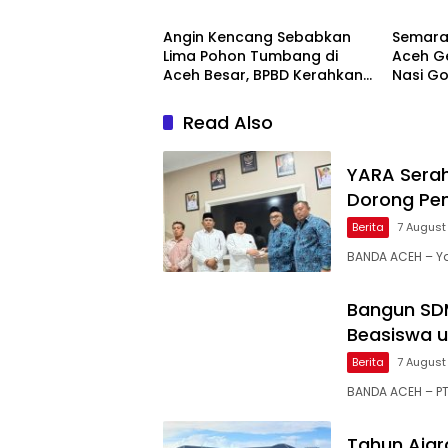
Pengelolaan ZIS yang
dan Ma
Amanah
Angin Kencang Sebabkan
Semarak
Lima Pohon Tumbang di
Aceh G
Aceh Besar, BPBD Kerahkan
Nasi G
Empat Tim
Minum
Read Also
YARA Serah
Dorong Pe
Berita
7 August
BANDA ACEH – Y
Bangun SDM
Beasiswa u
Berita
7 August
BANDA ACEH – PT
Tahun Ajar