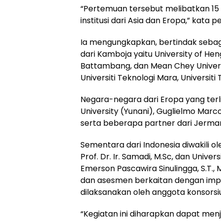
“Pertemuan tersebut melibatkan 15 
institusi dari Asia dan Eropa,” kata pe
Ia mengungkapkan, bertindak sebag
dari Kamboja yaitu University of H
Battambang, dan Mean Chey Universit
Universiti Teknologi Mara, Universiti
Negara-negara dari Eropa yang terli
University (Yunani), Guglielmo Marcon
serta beberapa partner dari Jerman
Sementara dari Indonesia diwakili ol
Prof. Dr. Ir. Samadi, M.Sc, dan Unive
Emerson Pascawira Sinulingga, S.T., 
dan asesmen berkaitan dengan impl
dilaksanakan oleh anggota konsorsi
“Kegiatan ini diharapkan dapat men