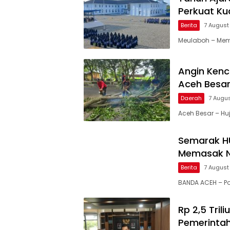
Perkuat Ku
Berita
7 August
Meulaboh – Mem
Angin Ken
Aceh Besar
Daerah
7 Augu
Aceh Besar – Hu
Semarak HU
Memasak N
Berita
7 August
BANDA ACEH – 
Rp 2,5 Tri
Pemerintah 