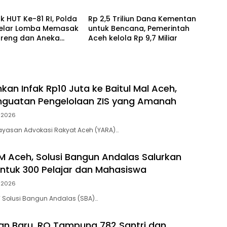
hasiswa
 HUT Ke-81 RI, Polda
Rp 2,5 Triliun Dana Kementan
elar Lomba Memasak
untuk Bencana, Pemerintah
oreng dan Aneka
Aceh kelola Rp 9,7 Miliar
an
kan Infak Rp10 Juta ke Baitul Mal Aceh,
nguatan Pengelolaan ZIS yang Amanah
 2026
ayasan Advokasi Rakyat Aceh (YARA)…
 Aceh, Solusi Bangun Andalas Salurkan
ntuk 300 Pelajar dan Mahasiswa
 2026
 Solusi Bangun Andalas (SBA)…
an Baru, RQ Tampung 782 Santri dan