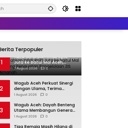
Berita Terpopuler
YARA Serahkan Infak Rp10
1
Juta ke Baitul Mal Aceh,
Dorong Penguatan
7 August 2026
0
Pengelolaan ZIS yang
Amanah
Wagub Aceh Perkuat Sinergi
2
dengan Ulama, Terima
Silaturahmi Imam Masjid Raya
1 August 2026
0
Baiturrahman
Wagub Aceh: Dayah Benteng
3
Utama Membangun Generasi
Beriman dan Berakhlak
1 August 2026
0
Tiga Remaja Masih Hilang di