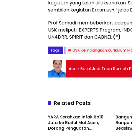
kegiatan yang telah dilaksanakan. S
sembilan kegiatan Erasmus+,” jelas 
Prof Samadi membeberkan, adapun s
USK meliputi: EXPERTS Program, INDO
UN4DRR, SPIRIT dan CABNEI
. (*)
Tags:
USK Kembangkan Kurikulum Mag
Aceh Batal Jadi Tuan Rumah P
Related Posts
Berita
Berita
YARA Serahkan Infak Rp10
Bangun 
Juta ke Baitul Mal Aceh,
Bangun
Dorong Penguatan
Beasisw
Daerah
Berita