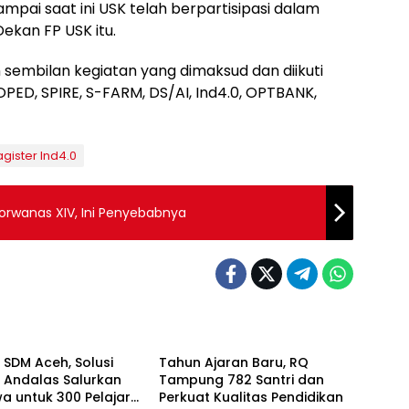
ampai saat ini USK telah berpartisipasi dalam
Dekan FP USK itu.
embilan kegiatan yang dimaksud dan diikuti
PED, SPIRE, S-FARM, DS/AI, Ind4.0, OPTBANK,
ister Ind4.0
orwanas XIV, Ini Penyebabnya
Berita
SDM Aceh, Solusi
Tahun Ajaran Baru, RQ
 Andalas Salurkan
Tampung 782 Santri dan
a untuk 300 Pelajar
Perkuat Kualitas Pendidikan
Headline