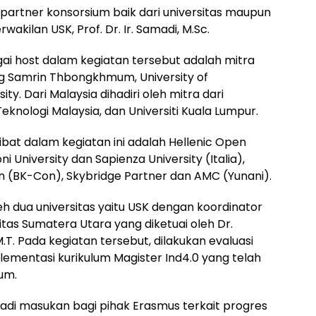
partner konsorsium baik dari universitas maupun
rwakilan USK, Prof. Dr. Ir. Samadi, M.Sc.
ai host dalam kegiatan tersebut adalah mitra
eng Samrin Thbongkhmum, University of
y. Dari Malaysia dihadiri oleh mitra dari
 Teknologi Malaysia, dan Universiti Kuala Lumpur.
bat dalam kegiatan ini adalah Hellenic Open
i University dan Sapienza University (Italia),
 (BK-Con), Skybridge Partner dan AMC (Yunani).
eh dua universitas yaitu USK dengan koordinator
rsitas Sumatera Utara yang diketuai oleh Dr.
M.T. Pada kegiatan tersebut, dilakukan evaluasi
ementasi kurikulum Magister Ind4.0 yang telah
um.
jadi masukan bagi pihak Erasmus terkait progres