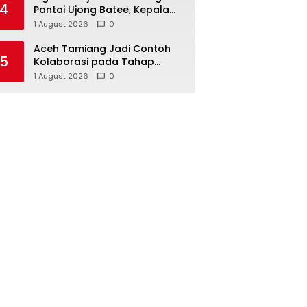
4
Pantai Ujong Batee, Kepala
BPBD Aceh Besar: Pencarian
1 August 2026
0
Terus Dimaksimalkan
Aceh Tamiang Jadi Contoh
5
Kolaborasi pada Tahap
Rekonstruksi, Revitalisasi
1 August 2026
0
Sekolah Dipercepat Libatkan
Masyarakat