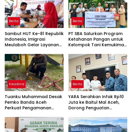
Berita
Berita
Sambut HUT Ke-81 Republik
PT SBA Salurkan Program
Indonesia, Imigrasi
Ketahanan Pangan untuk
Meulaboh Gelar Layanan
Kelompok Tani Kemukiman
Paspor Akhir Pekan
Lhoknga
Headline
Berita
Tuanku Muhammad Desak
YARA Serahkan Infak Rp10
Pemko Banda Aceh
Juta ke Baitul Mal Aceh,
Perkuat Pengamanan
Dorong Penguatan
Taman Meuraxa
Pengelolaan ZIS yang
Amanah