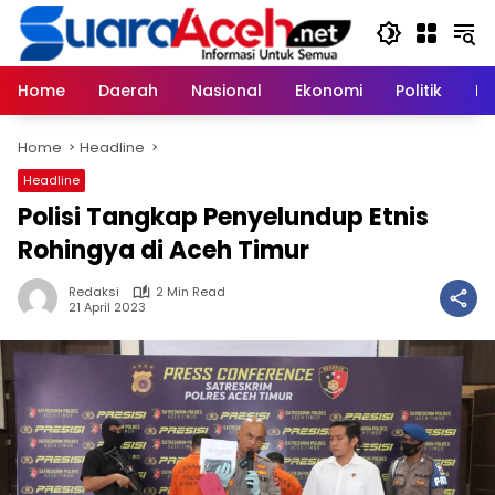
Skip
to
content
Home
Daerah
Nasional
Ekonomi
Politik
H
Home
Headline
Headline
Polisi Tangkap Penyelundup Etnis
Rohingya di Aceh Timur
Redaksi
2 Min Read
21 April 2023