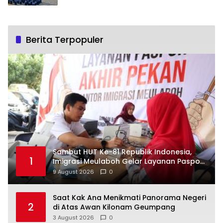
Berita Terpopuler
Sambut HUT Ke-81 Republik Indonesia,
1
Imigrasi Meulaboh Gelar Layanan Paspor
Akhir Pekan
9 August 2026
0
Saat Kak Ana Menikmati Panorama Negeri
2
di Atas Awan Kilonam Geumpang
3 August 2026
0