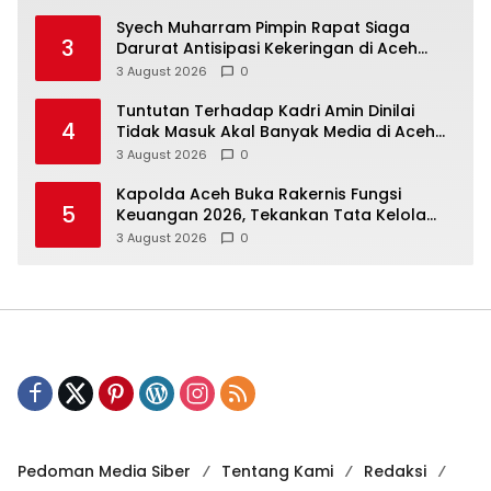
Syech Muharram Pimpin Rapat Siaga
3
Darurat Antisipasi Kekeringan di Aceh
Besar
3 August 2026
0
Tuntutan Terhadap Kadri Amin Dinilai
4
Tidak Masuk Akal Banyak Media di Aceh
Berpotensi Jadi Korban Selanjutnya
3 August 2026
0
Kapolda Aceh Buka Rakernis Fungsi
5
Keuangan 2026, Tekankan Tata Kelola
Anggaran yang Profesional dan
3 August 2026
0
Akuntabel
Pedoman Media Siber
Tentang Kami
Redaksi