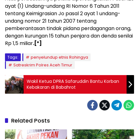
ayat (1) Undang-undang RI Nomor 6 Tahun 2011
tentang Keimigrasian Jo pasal 2 ayat 1 undang-
undang nomor 21 tahun 2007 tentang
pemberantasan tindak pidana perdagangan orang,
dengan kurungan 15 tahun penjara dan denda senilai
Rp 1,5 miliar
.[*]
Tags:
penyelundup etnis Rohingya
Satreskrim Polres Aceh Timur
Wakil Ketua DPRA Safaruddin Bantu Korban
Kebakaran di Babahrot
Related Posts