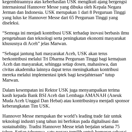
kegembiraannya atas keberhasilan USK mengikuti ajang bergengsi
internasional Hannover Messe yang dibuka oleh Kepala Negara
Jerman dan Indonesia. USK merupakan 1 dari 8 Perguruan Tinggi
yang lulus ke Hannover Messe dari 65 Perguruan Tinggi yang
diseleksi.
“Semoga ini menjadi kontribusi USK terhadap inovasi berbasis ilmu
pengetahuan dan teknologi serta peningkatan ekonomi masyarakat
khususnya di Aceh” jelas Marwan.
“Sebagai jantung hati masyarakat Aceh, USK akan terus
berkontribusi melalui Tri Dharma Perguruan Tinggi bagi kemajuan
Aceh dan masyarakat, sehingga setiap dosen, mahasiswa, dan
civitas akademika lainnya dapat terus meningkatkan kontribusi
mereka melalui implementasi iptek bagi kesejahteraan” tutup
Marwan.
Dalam kesempatan ini Rektor USK juga menyampaikan terima
kasih kepada Bank BSI Aceh dan Lembaga AMANAH (Aneuk
Muda Aceh Unggul Dan Hebat) atau kontribusinya menjadi sponsor
keberangkatan Tim USK.
Hannover Messe merupakan the world’s leading trade fair untuk
teknologi industri yang tahun ini berfokus pada digitalisasi dan
sustainability. Tradisi Hannover Messe telah berjalan selama 75
tahun. Setiap tahunnya, satu negara terpilih untuk berperan sebagai