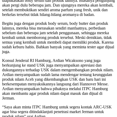
diaplikasikan body serum dan produk lainnya. Biasanya pengunjung
akan pergi dulu beberapa jam. Dan ujungnya mereka akan kembali,
setelah membuktikan sendiri aroma parfum yang fresh, unik dan
berkelas tersebut tidak hilang-hilang aromanya di badan.
Begitu juga dengan produk body serum, body butter dan produk
lainnya, mereka bisa merasakan sendiri manfaatnya, perbedaan
sebelum dan beberapa jam setelah penggunaan, sehingga mereka
kembali untuk memborong produk tersebut. Meski demikian, tidak
semua yang kembali untuk membeli dapat memiliki produk. Karena
sudah keburu habis. Bahkan banyak yang meminta tester agar dijual
juga.
Konsul Jenderal RI Hamburg, Ardian Wicaksono yang juga
berkunjung ke stand USK juga menyampaikan apresiasi dan
dukungannya terhadap USK dalam mengembangkan produk nilam.
Ardian menyampaikan sudah lama mendengar tentang keunggulan
produk nilam Aceh yang dikembangkan USK dan baru hari ini
berkesempatan menyaksikannya langsung dari Hannover Messe.
Ardian menyampaikan bahwa pihaknya melalui ITPC Hamburg
akan membantu agar produk nilam dapat masuk dan dijual di
Jerman.
“Saya akan minta ITPC Hamburg untuk segera kontak ARC-USK
agar bisa segera ditindaklanjuti penetrasi market Jerman untuk
produk nilam” urai Ardian.