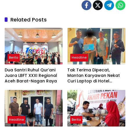
Related Posts
Berita
Headline
Dua Santri Ruhul Qur’ani
Tak Terima Dipecat,
Juara LBFT XXXI Regional
Mantan Karyawan Nekat
Aceh Barat-Nagan Raya
Curi Laptop di Hotel
Amoda, Ditangkap Polisi
Headline
Berita