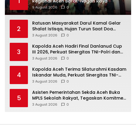
1
Regional Aceh Barat-Nagan Raya
9 August 2026
0
Ratusan Masyarakat Darul Kamal Gelar
2
Shalat Istisqa, Hujan Turun Saat Doa
Dipanjatkan
3 August 2026
0
Kapolda Aceh Hadiri Final Danlanud Cup
3
III 2026, Perkuat Sinergitas TNI-Polri dan
Pemerintah Daerah
3 August 2026
0
Kapolda Aceh Terima Silaturahmi Kasdam
4
Iskandar Muda, Perkuat Sinergitas TNI-
Polri Jaga Kamtibmas
3 August 2026
0
Asisten Pemerintahan Sekda Aceh Buka
5
MPLS Sekolah Rakyat, Tegaskan Komitmen
Perluas Akses Pendidikan Berkualitas
3 August 2026
0