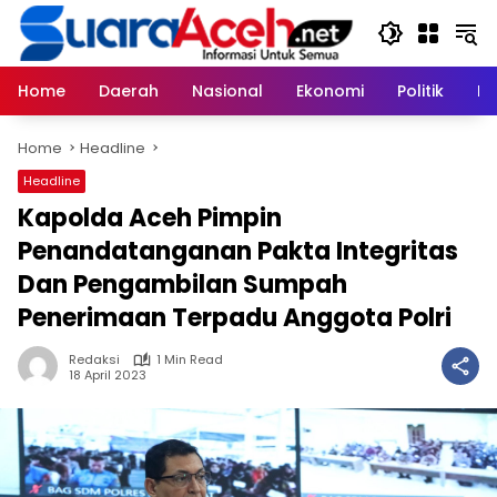
Skip
to
content
Home
Daerah
Nasional
Ekonomi
Politik
H
Home
Headline
Headline
Kapolda Aceh Pimpin
Penandatanganan Pakta Integritas
Dan Pengambilan Sumpah
Penerimaan Terpadu Anggota Polri
Redaksi
1 Min Read
18 April 2023