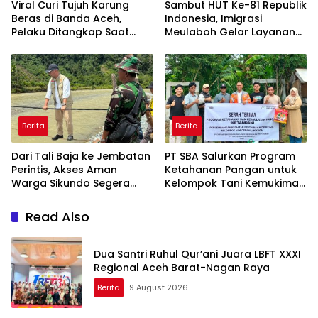
Viral Curi Tujuh Karung
Sambut HUT Ke-81 Republik
Beras di Banda Aceh,
Indonesia, Imigrasi
Pelaku Ditangkap Saat
Meulaboh Gelar Layanan
Hendak ke Aceh Selatan
Paspor Akhir Pekan
Berita
Berita
Dari Tali Baja ke Jembatan
PT SBA Salurkan Program
Perintis, Akses Aman
Ketahanan Pangan untuk
Warga Sikundo Segera
Kelompok Tani Kemukiman
Terwujud
Lhoknga
Read Also
Dua Santri Ruhul Qur’ani Juara LBFT XXXI
Regional Aceh Barat-Nagan Raya
Berita
9 August 2026