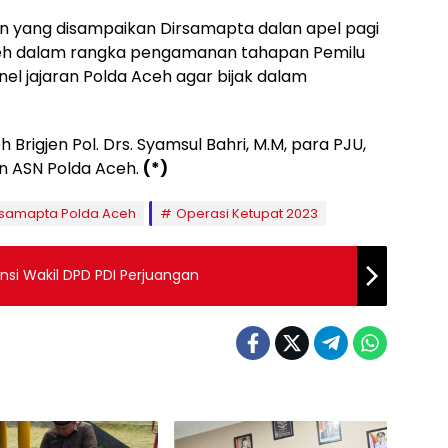
ain yang disampaikan Dirsamapta dalan apel pagi
Aceh dalam rangka pengamanan tahapan Pemilu
l jajaran Polda Aceh agar bijak dalam
 Brigjen Pol. Drs. Syamsul Bahri, M.M, para PJU,
n ASN Polda Aceh.
(*)
rsamapta Polda Aceh
Operasi Ketupat 2023
si Wakil DPD PDI Perjuangan