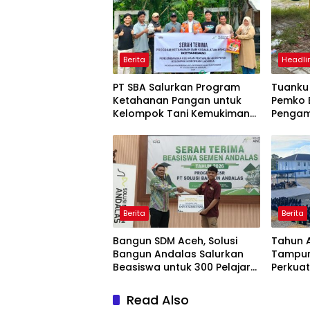
Berita
Headli
PT SBA Salurkan Program
Tuank
Ketahanan Pangan untuk
Pemko 
Kelompok Tani Kemukiman
Penga
Lhoknga
Meurax
Berita
Berita
Bangun SDM Aceh, Solusi
Tahun A
Bangun Andalas Salurkan
Tampun
Beasiswa untuk 300 Pelajar
Perkuat
dan Mahasiswa
Read Also