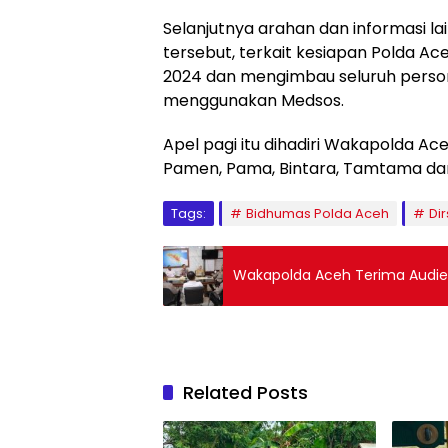
Selanjutnya arahan dan informasi l
tersebut, terkait kesiapan Polda 
2024 dan mengimbau seluruh persone
menggunakan Medsos.
Apel pagi itu dihadiri Wakapolda Aceh
Pamen, Pama, Bintara, Tamtama da
Tags:
Bidhumas Polda Aceh
Di
Wakapolda Aceh Terima Audien
Related Posts