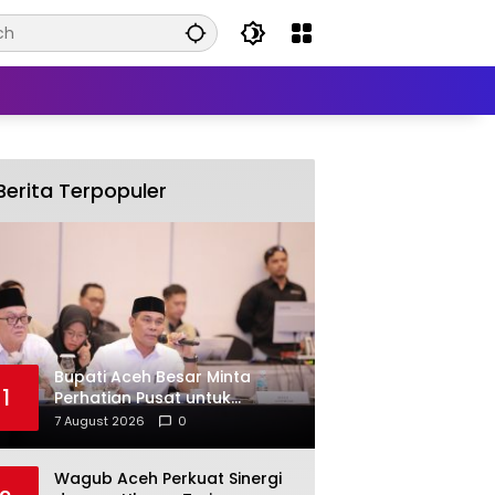
Berita Terpopuler
Bupati Aceh Besar Minta
1
Perhatian Pusat untuk
Pemulihan Sektor Pertanian
7 August 2026
0
Pascabencana
Wagub Aceh Perkuat Sinergi