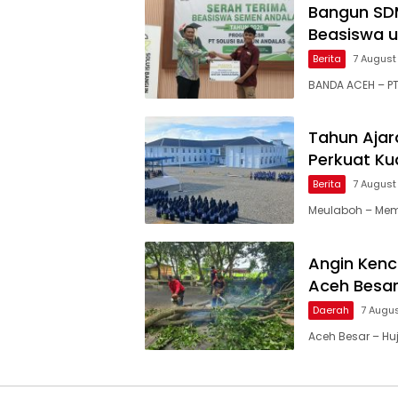
Bangun SDM
Beasiswa u
Berita
7 August
BANDA ACEH – PT
Tahun Ajar
Perkuat Ku
Berita
7 August
Meulaboh – Mem
Angin Ken
Aceh Besar
Daerah
7 Augu
Aceh Besar – Hu