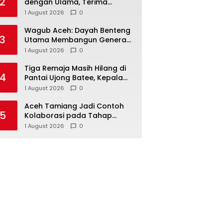
2
dengan Ulama, Terima
Silaturahmi Imam Masjid Raya
1 August 2026
0
Baiturrahman
Wagub Aceh: Dayah Benteng
3
Utama Membangun Generasi
Beriman dan Berakhlak
1 August 2026
0
Tiga Remaja Masih Hilang di
4
Pantai Ujong Batee, Kepala
BPBD Aceh Besar: Pencarian
1 August 2026
0
Terus Dimaksimalkan
Aceh Tamiang Jadi Contoh
5
Kolaborasi pada Tahap
Rekonstruksi, Revitalisasi
1 August 2026
0
Sekolah Dipercepat Libatkan
Masyarakat