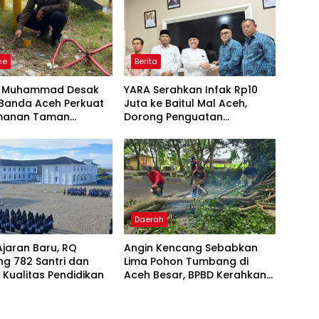
ne
Berita
u Muhammad Desak
YARA Serahkan Infak Rp10
Banda Aceh Perkuat
Juta ke Baitul Mal Aceh,
manan Taman
Dorong Penguatan
a
Pengelolaan ZIS yang
Amanah
Daerah
jaran Baru, RQ
Angin Kencang Sebabkan
g 782 Santri dan
Lima Pohon Tumbang di
 Kualitas Pendidikan
Aceh Besar, BPBD Kerahkan
Empat Tim