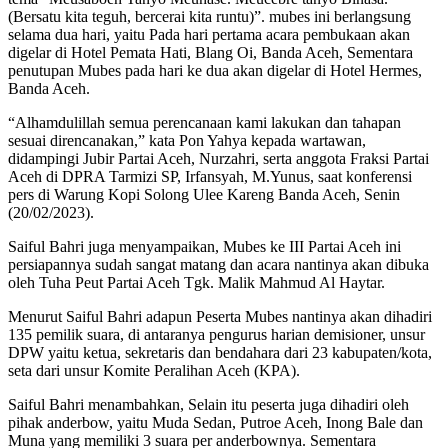
(Bersatu kita teguh, bercerai kita runtu)”. mubes ini berlangsung
selama dua hari, yaitu Pada hari pertama acara pembukaan akan
digelar di Hotel Pemata Hati, Blang Oi, Banda Aceh, Sementara
penutupan Mubes pada hari ke dua akan digelar di Hotel Hermes,
Banda Aceh.
“Alhamdulillah semua perencanaan kami lakukan dan tahapan
sesuai direncanakan,” kata Pon Yahya kepada wartawan,
didampingi Jubir Partai Aceh, Nurzahri, serta anggota Fraksi Partai
Aceh di DPRA Tarmizi SP, Irfansyah, M.Yunus, saat konferensi
pers di Warung Kopi Solong Ulee Kareng Banda Aceh, Senin
(20/02/2023).
Saiful Bahri juga menyampaikan, Mubes ke III Partai Aceh ini
persiapannya sudah sangat matang dan acara nantinya akan dibuka
oleh Tuha Peut Partai Aceh Tgk. Malik Mahmud Al Haytar.
Menurut Saiful Bahri adapun Peserta Mubes nantinya akan dihadiri
135 pemilik suara, di antaranya pengurus harian demisioner, unsur
DPW yaitu ketua, sekretaris dan bendahara dari 23 kabupaten/kota,
seta dari unsur Komite Peralihan Aceh (KPA).
Saiful Bahri menambahkan, Selain itu peserta juga dihadiri oleh
pihak anderbow, yaitu Muda Sedan, Putroe Aceh, Inong Bale dan
Muna yang memiliki 3 suara per anderbownya. Sementara