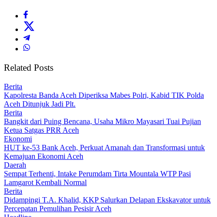
Related Posts
Berita
Kapolresta Banda Aceh Diperiksa Mabes Polri, Kabid TIK Polda
Aceh Ditunjuk Jadi Plt.
Berita
Bangkit dari Puing Bencana, Usaha Mikro Mayasari Tuai Pujian
Ketua Satgas PRR Aceh
Ekonomi
HUT ke-53 Bank Aceh, Perkuat Amanah dan Transformasi untuk
Kemajuan Ekonomi Aceh
Daerah
Sempat Terhenti, Intake Perumdam Tirta Mountala WTP Pasi
Lamgarot Kembali Normal
Berita
Didampingi T.A. Khalid, KKP Salurkan Delapan Ekskavator untuk
Percepatan Pemulihan Pesisir Aceh