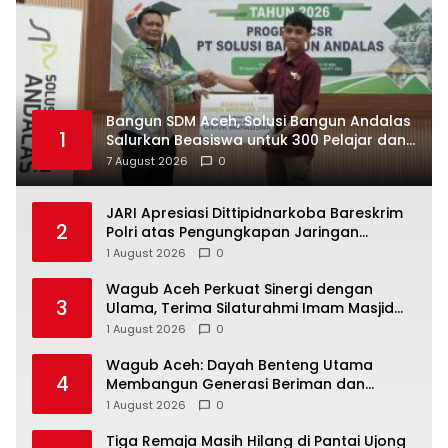
Bangun SDM Aceh, Solusi Bangun Andalas
1
Salurkan Beasiswa untuk 300 Pelajar dan
Mahasiswa
7 August 2026
0
JARI Apresiasi Dittipidnarkoba Bareskrim
2
Polri atas Pengungkapan Jaringan
Narkoba Internasional
1 August 2026
0
Wagub Aceh Perkuat Sinergi dengan
3
Ulama, Terima Silaturahmi Imam Masjid
Raya Baiturrahman
1 August 2026
0
Wagub Aceh: Dayah Benteng Utama
4
Membangun Generasi Beriman dan
Berakhlak
1 August 2026
0
Tiga Remaja Masih Hilang di Pantai Ujong