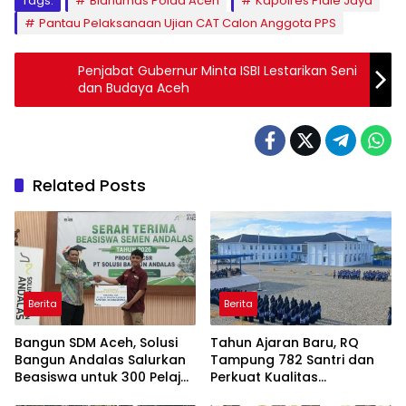
Tags:
Bidhumas Polda Aceh
Kapolres Pidie Jaya
Pantau Pelaksanaan Ujian CAT Calon Anggota PPS
Penjabat Gubernur Minta ISBI Lestarikan Seni
dan Budaya Aceh
Related Posts
Berita
Berita
Bangun SDM Aceh, Solusi
Tahun Ajaran Baru, RQ
Bangun Andalas Salurkan
Tampung 782 Santri dan
Beasiswa untuk 300 Pelajar
Perkuat Kualitas
dan Mahasiswa
Pendidikan