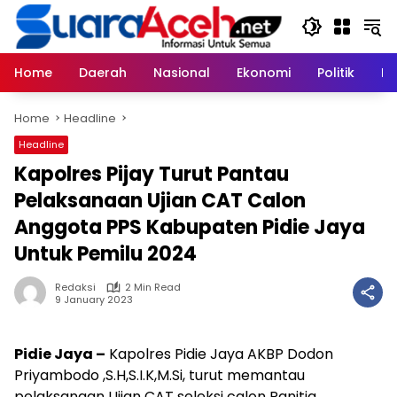
Skip
to
content
Home
Daerah
Nasional
Ekonomi
Politik
H
Home
Headline
Headline
Kapolres Pijay Turut Pantau
Pelaksanaan Ujian CAT Calon
Anggota PPS Kabupaten Pidie Jaya
Untuk Pemilu 2024
Redaksi
2 Min Read
9 January 2023
Pidie Jaya –
Kapolres Pidie Jaya AKBP Dodon
Priyambodo ,S.H,S.I.K,M.Si, turut memantau
pelaksanaan Ujian CAT seleksi calon Panitia