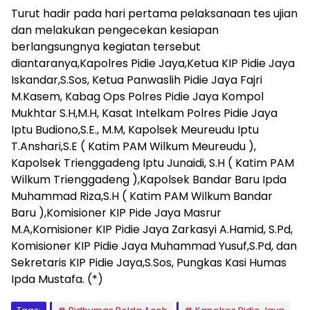
Turut hadir pada hari pertama pelaksanaan tes ujian
dan melakukan pengecekan kesiapan
berlangsungnya kegiatan tersebut
diantaranya,Kapolres Pidie Jaya,Ketua KIP Pidie Jaya
Iskandar,S.Sos, Ketua Panwaslih Pidie Jaya Fajri
M.Kasem, Kabag Ops Polres Pidie Jaya Kompol
Mukhtar S.H,M.H, Kasat Intelkam Polres Pidie Jaya
Iptu Budiono,S.E., M.M, Kapolsek Meureudu Iptu
T.Anshari,S.E ( Katim PAM Wilkum Meureudu ),
Kapolsek Trienggadeng Iptu Junaidi, S.H ( Katim PAM
Wilkum Trienggadeng ),Kapolsek Bandar Baru Ipda
Muhammad Riza,S.H ( Katim PAM Wilkum Bandar
Baru ),Komisioner KIP Pide Jaya Masrur
M.A,Komisioner KIP Pidie Jaya Zarkasyi A.Hamid, S.Pd,
Komisioner KIP Pidie Jaya Muhammad Yusuf,S.Pd, dan
Sekretaris KIP Pidie Jaya,S.Sos, Pungkas Kasi Humas
Ipda Mustafa. (*)