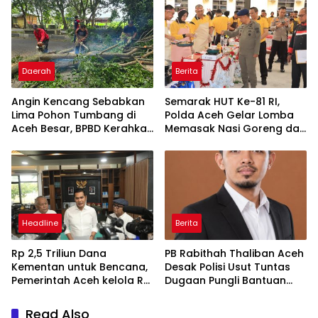
Daerah
Berita
Angin Kencang Sebabkan
Semarak HUT Ke-81 RI,
Lima Pohon Tumbang di
Polda Aceh Gelar Lomba
Aceh Besar, BPBD Kerahkan
Memasak Nasi Goreng dan
Empat Tim
Aneka Minuman
Headline
Berita
Rp 2,5 Triliun Dana
PB Rabithah Thaliban Aceh
Kementan untuk Bencana,
Desak Polisi Usut Tuntas
Pemerintah Aceh kelola Rp
Dugaan Pungli Bantuan
9,7 Miliar
Baitul Mal Aceh
Read Also