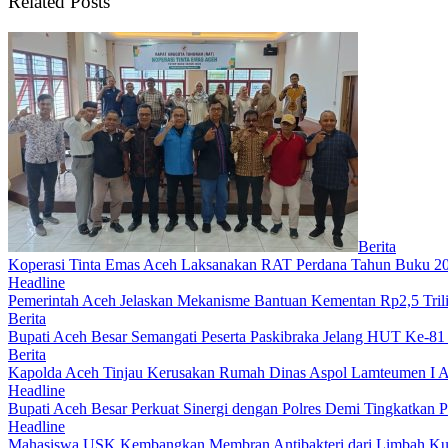
Related Posts
Berita
Koperasi Tinta Emas Aceh Laksanakan RAT Perdana Tahun Buku 2
Headline
Pemerintah Aceh Jelaskan Mekanisme Bantuan Kementan Rp2,5 Tri
Berita
Bupati Aceh Besar Semangati Peserta Paskibraka Jelang HUT Ke-81
Berita
Kapolda Aceh Tinjau Kerusakan Rumah Dinas Aspol Lamteumen I A
Headline
Bupati Aceh Besar Perkuat Sinergi dengan Polres Demi Tingkatkan 
Headline
Mahasiswa USK Kembangkan Membran Antibakteri dari Limbah Kuli