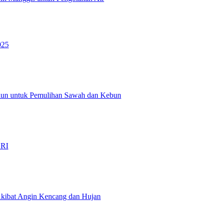
025
liun untuk Pemulihan Sawah dan Kebun
…
 RI
kibat Angin Kencang dan Hujan