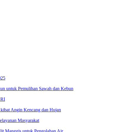
025
liun untuk Pemulihan Sawah dan Kebun
 RI
kibat Angin Kencang dan Hujan
Pelayanan Masyarakat
t Manggis untuk Pengolahan Air