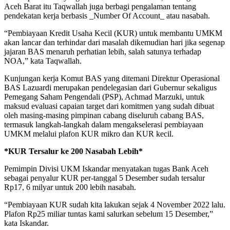
Aceh Barat itu Taqwallah juga berbagi pengalaman tentang
pendekatan kerja berbasis _Number Of Account_ atau nasabah.
“Pembiayaan Kredit Usaha Kecil (KUR) untuk membantu UMKM
akan lancar dan terhindar dari masalah dikemudian hari jika segenap
jajaran BAS menaruh perhatian lebih, salah satunya terhadap
NOA,” kata Taqwallah.
Kunjungan kerja Komut BAS yang ditemani Direktur Operasional
BAS Lazuardi merupakan pendelegasian dari Gubernur sekaligus
Pemegang Saham Pengendali (PSP), Achmad Marzuki, untuk
maksud evaluasi capaian target dari komitmen yang sudah dibuat
oleh masing-masing pimpinan cabang diseluruh cabang BAS,
termasuk langkah-langkah dalam mengakselerasi pembiayaan
UMKM melalui plafon KUR mikro dan KUR kecil.
*KUR Tersalur ke 200 Nasabah Lebih*
Pemimpin Divisi UKM Iskandar menyatakan tugas Bank Aceh
sebagai penyalur KUR per-tanggal 5 Desember sudah tersalur
Rp17, 6 milyar untuk 200 lebih nasabah.
“Pembiayaan KUR sudah kita lakukan sejak 4 November 2022 lalu.
Plafon Rp25 miliar tuntas kami salurkan sebelum 15 Desember,”
kata Iskandar.