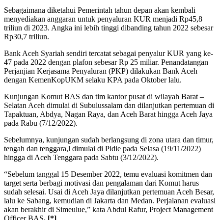
Sebagaimana diketahui Pemerintah tahun depan akan kembali
menyediakan anggaran untuk penyaluran KUR menjadi Rp45,8
triliun di 2023. Angka ini lebih tinggi dibanding tahun 2022 sebesar
Rp30,7 triliun.
Bank Aceh Syariah sendiri tercatat sebagai penyalur KUR yang ke-
47 pada 2022 dengan plafon sebesar Rp 25 miliar. Penandatangan
Perjanjian Kerjasama Penyaluran (PKP) dilakukan Bank Aceh
dengan KemenKopUKM selaku KPA pada Oktober lalu.
Kunjungan Komut BAS dan tim kantor pusat di wilayah Barat –
Selatan Aceh dimulai di Subulussalam dan dilanjutkan pertemuan di
Tapaktuan, Abdya, Nagan Raya, dan Aceh Barat hingga Aceh Jaya
pada Rabu (7/12/2022).
Sebelumnya, kunjungan sudah berlangsung di zona utara dan timur,
tengah dan tenggara,l dimulai di Pidie pada Selasa (19/11/2022)
hingga di Aceh Tenggara pada Sabtu (3/12/2022).
“Sebelum tanggal 15 Desember 2022, temu evaluasi komitmen dan
target serta berbagi motivasi dan pengalaman dari Komut harus
sudah selesai. Usai di Aceh Jaya dilanjutkan pertemuan Aceh Besar,
lalu ke Sabang, kemudian di Jakarta dan Medan. Perjalanan evaluasi
akan berakhir di Simeulue,” kata Abdul Rafur, Project Management
Officer BAS
. [*]