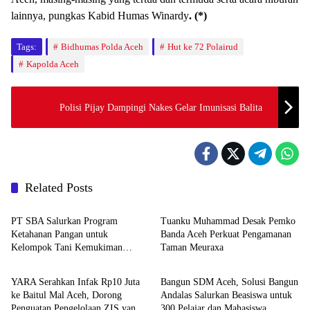
lainnya, pungkas Kabid Humas Winardy
. (*)
Tags:
Bidhumas Polda Aceh
Hut ke 72 Polairud
Kapolda Aceh
Polisi Pijay Dampingi Nakes Gelar Imunisasi Balita
Related Posts
Berita
Headline
PT SBA Salurkan Program
Tuanku Muhammad Desak Pemko
Ketahanan Pangan untuk
Banda Aceh Perkuat Pengamanan
Kelompok Tani Kemukiman
Taman Meuraxa
Berita
Berita
Lhoknga
YARA Serahkan Infak Rp10 Juta
Bangun SDM Aceh, Solusi Bangun
ke Baitul Mal Aceh, Dorong
Andalas Salurkan Beasiswa untuk
Penguatan Pengelolaan ZIS yang
300 Pelajar dan Mahasiswa