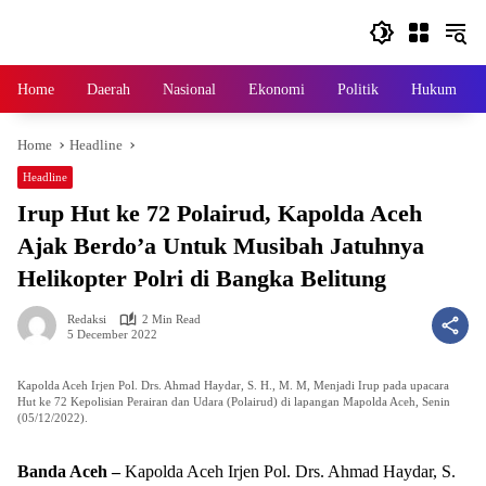
Skip
to
content
Home
Daerah
Nasional
Ekonomi
Politik
Hukum
Home
Headline
Headline
Irup Hut ke 72 Polairud, Kapolda Aceh
Ajak Berdo’a Untuk Musibah Jatuhnya
Helikopter Polri di Bangka Belitung
Redaksi
2 Min Read
5 December 2022
Kapolda Aceh Irjen Pol. Drs. Ahmad Haydar, S. H., M. M, Menjadi Irup pada upacara
Hut ke 72 Kepolisian Perairan dan Udara (Polairud) di lapangan Mapolda Aceh, Senin
(05/12/2022).
Banda Aceh –
Kapolda Aceh Irjen Pol. Drs. Ahmad Haydar, S.