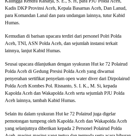
Kalingga Rendra Raharja, S. E., S. H, para PJU Polda Aceh,
Kadis DKP Provinsi Aceh, Kepala Basarnas Aceh, Dan Lanud,
para Komandan Lanal dan para undangan lainnya, tutur Kabid
Humas.
Kemudian di barisan upacara terdiri dari personel Polri Polda
Aceh, TNI, ASN Polda Aceh, dan sejumlah instansi terkait
lainnya, lanjut Kabid Humas.
Seusai upacara dilanjutkan dengan syukuran Hut ke 72 Polairud
Polda Aceh di Gedung Presisi Polda Aceh yang diwarnai
penyerahan sertifikat penyelam open water diver dari Dirpolairud
Polda Aceh Kombes Pol. Risnanto, S. I. K., M. Si, kepada
Kapolda Aceh dan Wakapolda Aceh serta sejumlah PJU Polda
Aceh lainnya, tambah Kabid Humas.
Selain itu dalam syukuran Hut ke 72 Polairud juga digelar
pemotongan tumpeng oleh Kapolda Aceh dan Wakapolda Aceh
yang selanjutnya diberikan kepada 2 Personel Polairud Polda
Aceh, masing-masing yang tertua dan termuda serta acara hiburan