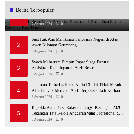
Berita Terpopuler
Bupati Aceh Besar Minta Perhatian Pusat untuk
1
Pemulihan Sektor Pertanian Pascabencana
7 August 2026
0
Saat Kak Ana Menikmati Panorama Negeri di Atas
2
Awan Kilonam Geumpang
3 August 2026
0
Syech Muharram Pimpin Rapat Siaga Darurat
3
Antisipasi Kekeringan di Aceh Besar
3 August 2026
0
Tuntutan Terhadap Kadri Amin Dinilai Tidak Masuk
4
Akal Banyak Media di Aceh Berpotensi Jadi Korban
Selanjutnya
3 August 2026
0
Kapolda Aceh Buka Rakernis Fungsi Keuangan 2026,
5
Tekankan Tata Kelola Anggaran yang Profesional dan
Akuntabel
3 August 2026
0