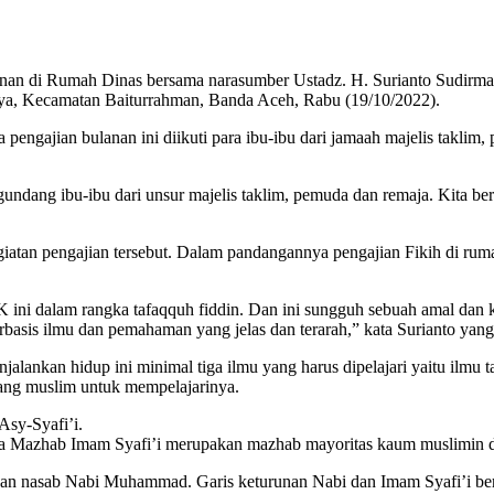
n di Rumah Dinas bersama narasumber Ustadz. H. Surianto Sudirm
a, Kecamatan Baiturrahman, Banda Aceh, Rabu (19/10/2022).
ngajian bulanan ini diikuti para ibu-ibu dari jamaah majelis taklim,
engundang ibu-ibu dari unsur majelis taklim, pemuda dan remaja. Kita
giatan pengajian tersebut. Dalam pandangannya pengajian Fikih di
 ini dalam rangka tafaqquh fiddin. Dan ini sungguh sebuah amal dan k
rbasis ilmu dan pemahaman yang jelas dan terarah,” kata Surianto yan
nkan hidup ini minimal tiga ilmu yang harus dipelajari yaitu ilmu tau
rang muslim untuk mempelajarinya.
Asy-Syafi’i.
ena Mazhab Imam Syafi’i merupakan mazhab mayoritas kaum muslimin d
ngan nasab Nabi Muhammad. Garis keturunan Nabi dan Imam Syafi’i b