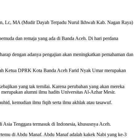
an, Lc, MA (Mudir Dayah Terpadu Nurul Ikhwah Kab. Nagan Raya)
 pemuda dan remaja yang ada di Banda Aceh. Di hari perdana
 berharap dengan adanya pengajian akan meningkatkan pemahaman dan
 rumah Ketua DPRK Kota Banda Aceh Farid Nyak Umar merupakan
ebajikan yang tak ternilai. Karena perubahan yang akan mereka
g merupakan alumni ilmu hadits Universitas Al-Azhar Mesir.
hid, kemudian ilmu fiqih serta ilmu akhlak atau tasawuf.
i Asia Tenggara termasuk di Indonesia, khususnya Aceh.
ertemu di Abdu Manaf. Abdu Manaf adalah kakek Nabi yang ke-3