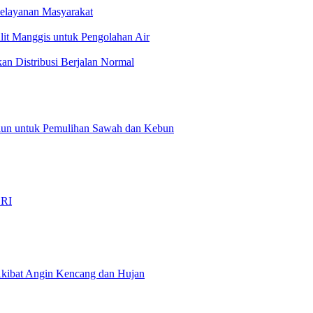
Pelayanan Masyarakat
t Manggis untuk Pengolahan Air
an Distribusi Berjalan Normal
liun untuk Pemulihan Sawah dan Kebun
…
 RI
kibat Angin Kencang dan Hujan