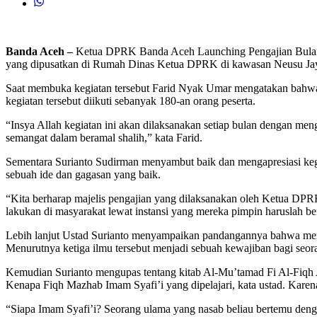
Banda Aceh –
Ketua DPRK Banda Aceh Launching Pengajian Bulana
yang dipusatkan di Rumah Dinas Ketua DPRK di kawasan Neusu Jay
Saat membuka kegiatan tersebut Farid Nyak Umar mengatakan bahwa pe
kegiatan tersebut diikuti sebanyak 180-an orang peserta.
“Insya Allah kegiatan ini akan dilaksanakan setiap bulan dengan m
semangat dalam beramal shalih,” kata Farid.
Sementara Surianto Sudirman menyambut baik dan mengapresiasi ke
sebuah ide dan gagasan yang baik.
“Kita berharap majelis pengajian yang dilaksanakan oleh Ketua DPRK
lakukan di masyarakat lewat instansi yang mereka pimpin haruslah be
Lebih lanjut Ustad Surianto menyampaikan pandangannya bahwa menjala
Menurutnya ketiga ilmu tersebut menjadi sebuah kewajiban bagi seo
Kemudian Surianto mengupas tentang kitab Al-Mu’tamad Fi Al-Fiqh 
Kenapa Fiqh Mazhab Imam Syafi’i yang dipelajari, kata ustad. Kar
“Siapa Imam Syafi’i? Seorang ulama yang nasab beliau bertemu de