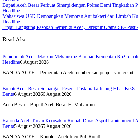
Bupati Aceh Besar Perkuat Sinergi dengan Polres Demi Tingkatkan 
Headline
Mahasiswa USK Kembangkan Membran Antibakteri dari Limbah Kuli
Headline
Tinjau Langsung Pasokan Semen di Aceh, Direktur Utama SIG Pastik
Read Also
Pemerintah Aceh Jelaskan Mekanisme Bantuan Kementan Rp2,5 Tri
Headline
6 August 2026
BANDA ACEH – Pemerintah Aceh memberikan penjelasan terkait
Bupati Aceh Besar Semangati Peserta Paskibraka Jelang HUT Ke-81
Berita
6 August 2026
6 August 2026
Aceh Besar – Bupati Aceh Besar H. Muharram…
Kapolda Aceh Tinjau Kerusakan Rumah Dinas Aspol Lamteumen I A
Berita
5 August 2026
5 August 2026
BANDA ACEH – Kapolda Aceh Irjen Pol. Ruddi…