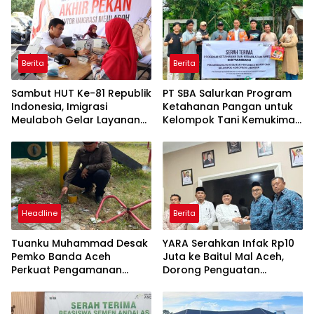
Berita
Berita
Sambut HUT Ke-81 Republik
PT SBA Salurkan Program
Indonesia, Imigrasi
Ketahanan Pangan untuk
Meulaboh Gelar Layanan
Kelompok Tani Kemukiman
Paspor Akhir Pekan
Lhoknga
Headline
Berita
Tuanku Muhammad Desak
YARA Serahkan Infak Rp10
Pemko Banda Aceh
Juta ke Baitul Mal Aceh,
Perkuat Pengamanan
Dorong Penguatan
Taman Meuraxa
Pengelolaan ZIS yang
Amanah