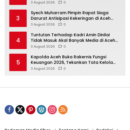
3 August 2026
0
Syech Muharram Pimpin Rapat Siaga
3
Darurat Antisipasi Kekeringan di Aceh
Besar
3 August 2026
0
Tuntutan Terhadap Kadri Amin Dinilai
4
Tidak Masuk Akal Banyak Media di Aceh
Berpotensi Jadi Korban Selanjutnya
3 August 2026
0
Kapolda Aceh Buka Rakernis Fungsi
5
Keuangan 2026, Tekankan Tata Kelola
Anggaran yang Profesional dan
3 August 2026
0
Akuntabel