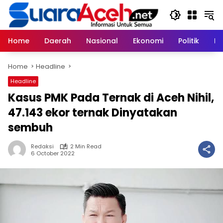
Skip
to
content
Home
Daerah
Nasional
Ekonomi
Politik
H
Home
Headline
Headline
Kasus PMK Pada Ternak di Aceh Nihil,
47.143 ekor ternak Dinyatakan
sembuh
Redaksi
2 Min Read
6 October 2022