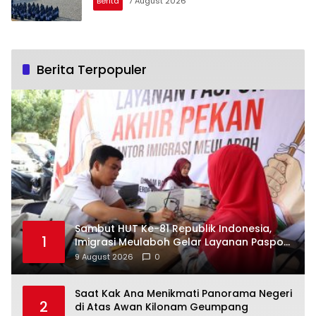
Berita
7 August 2026
Berita Terpopuler
Sambut HUT Ke-81 Republik Indonesia,
1
Imigrasi Meulaboh Gelar Layanan Paspor
Akhir Pekan
9 August 2026
0
Saat Kak Ana Menikmati Panorama Negeri
2
di Atas Awan Kilonam Geumpang