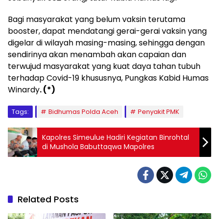
Bagi masyarakat yang belum vaksin terutama
booster, dapat mendatangi gerai-gerai vaksin yang
digelar di wilayah masing-masing, sehingga dengan
sendirinya akan menambah akan capaian dan
terwujud masyarakat yang kuat daya tahan tubuh
terhadap Covid-19 khususnya, Pungkas Kabid Humas
Winardy
. (*)
Tags:
Bidhumas Polda Aceh
Penyakit PMK
Kapolres Simeulue Hadiri Kegiatan Binrohtal
di Mushola Babuttaqwa Mapolres
Related Posts