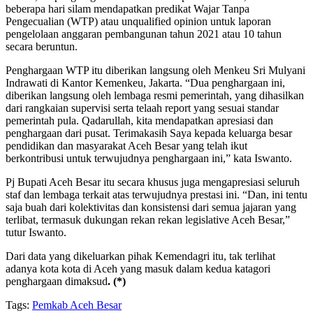
beberapa hari silam mendapatkan predikat Wajar Tanpa
Pengecualian (WTP) atau unqualified opinion untuk laporan
pengelolaan anggaran pembangunan tahun 2021 atau 10 tahun
secara beruntun.
Penghargaan WTP itu diberikan langsung oleh Menkeu Sri Mulyani
Indrawati di Kantor Kemenkeu, Jakarta. “Dua penghargaan ini,
diberikan langsung oleh lembaga resmi pemerintah, yang dihasilkan
dari rangkaian supervisi serta telaah report yang sesuai standar
pemerintah pula. Qadarullah, kita mendapatkan apresiasi dan
penghargaan dari pusat. Terimakasih Saya kepada keluarga besar
pendidikan dan masyarakat Aceh Besar yang telah ikut
berkontribusi untuk terwujudnya penghargaan ini,” kata Iswanto.
Pj Bupati Aceh Besar itu secara khusus juga mengapresiasi seluruh
staf dan lembaga terkait atas terwujudnya prestasi ini. “Dan, ini tentu
saja buah dari kolektivitas dan konsistensi dari semua jajaran yang
terlibat, termasuk dukungan rekan rekan legislative Aceh Besar,”
tutur Iswanto.
Dari data yang dikeluarkan pihak Kemendagri itu, tak terlihat
adanya kota kota di Aceh yang masuk dalam kedua katagori
penghargaan dimaksud
. (*)
Tags:
Pemkab Aceh Besar