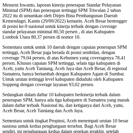
Menurut Iswanto, laporan kinerja penerapan Standar Pelayanan
Minimal (SPM) dan penerapan tertinggi SPM Triwulan 2 tahun
2022 itu di umumkan oleh Dirjen Bina Pembangunan Daerah
Kemendagri, Kamis (29/09/2022) kemarin. Aceh Besar bertengger
di posisi ke-9 nasional untuk kinerja terbaik dengan coverage
standar pelayanan minimal 80,50 persen , di atas Kabupaten
Lombok Utara 80,37 persen di nomor 10.
Sementara untuk untuk 10 daerah dengan capaian penerapan SPM
tertinggi, Aceh Besar juga berada di posisi sembilan, dengan
coverage 79.04 persen, di atas Kebumen yang coveragenya 78,41
persen. Khusus capaian SPM tertinggi, selain tiga kabupaten di
Aceh, yaitu Aceh Tamiang, Aceh Jaya dan Aceh Besar, di regional
Sumatera, hanya bertambah dengan Kabupaten Agam di Sumbar.
Untuk urutan tertinggi level kabupaten diduduki oleh Kabupaten
Soppeng dengan coverage layanan 93,02 persen.
Sedangkan dalam daftar 10 kabupaten berkinerja terbaik dalam
penerapan SPM, hanya ada tiga kabupaten di Sumatera yang masuk
dalam daftar terbaik Nasional itu, dan ketiganya dari Aceh, yaitu,
Aceh Besar, Aceh Tamiang dan Aceh Jaya.
Sementara untuk tingkat Propinsi, Aceh menempati urutan 10 besar
nasiona untuk kedua penghargaan tersebut. Bagi Aceh Besar
sendiri, ini penghargaan kedua dalam sepekan terakhir, setelah