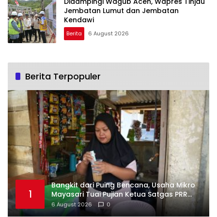
Didampingi Wagub Aceh, Wapres Tinjau
Jembatan Lumut dan Jembatan
Kendawi
Berita
6 August 2026
Berita Terpopuler
Bangkit dari Puing Bencana, Usaha Mikro
1
Mayasari Tuai Pujian Ketua Satgas PRR
Aceh
6 August 2026
0