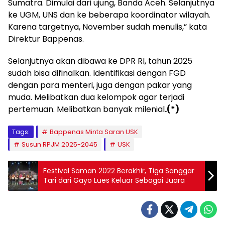
Sumatra. Dimulai dari ujung, Banda Aceh. Selanjutnya
ke UGM, UNS dan ke beberapa koordinator wilayah.
Karena targetnya, November sudah menulis,” kata
Direktur Bappenas.
Selanjutnya akan dibawa ke DPR RI, tahun 2025
sudah bisa difinalkan. Identifikasi dengan FGD
dengan para menteri, juga dengan pakar yang
muda. Melibatkan dua kelompok agar terjadi
pertemuan. Melibatkan banyak milenial
.(*)
Tags:
Bappenas Minta Saran USK
Susun RPJM 2025-2045
USK
Festival Saman 2022 Berakhir, Tiga Sanggar
Tari dari Gayo Lues Keluar Sebagai Juara