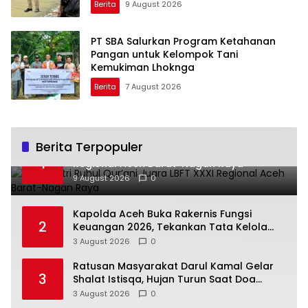
Berita
9 August 2026
PT SBA Salurkan Program Ketahanan
Pangan untuk Kelompok Tani
Kemukiman Lhoknga
Berita
7 August 2026
Berita Terpopuler
Dua Santri Ruhul Qur’ani Juara LBFT XXXI
1
Regional Aceh Barat-Nagan Raya
9 August 2026
0
Kapolda Aceh Buka Rakernis Fungsi
2
Keuangan 2026, Tekankan Tata Kelola
Anggaran yang Profesional dan
3 August 2026
0
Akuntabel
Ratusan Masyarakat Darul Kamal Gelar
3
Shalat Istisqa, Hujan Turun Saat Doa
Dipanjatkan
3 August 2026
0