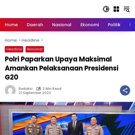
Skip
to
content
Home
Daerah
Nasional
Ekonomi
Politik
H
Home
Headline
Headline
Nasional
Polri Paparkan Upaya Maksimal
Amankan Pelaksanaan Presidensi
G20
Redaksi
2 Min Read
21 September 2022