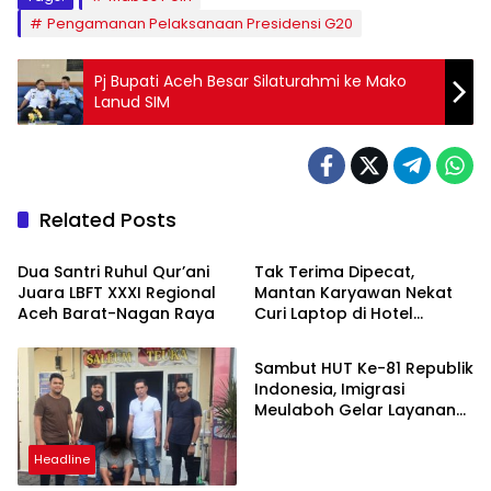
Pengamanan Pelaksanaan Presidensi G20
Pj Bupati Aceh Besar Silaturahmi ke Mako
Lanud SIM
Related Posts
Berita
Headline
Dua Santri Ruhul Qur’ani
Tak Terima Dipecat,
Juara LBFT XXXI Regional
Mantan Karyawan Nekat
Aceh Barat-Nagan Raya
Curi Laptop di Hotel
Berita
Amoda, Ditangkap Polisi
Sambut HUT Ke-81 Republik
Indonesia, Imigrasi
Meulaboh Gelar Layanan
Paspor Akhir Pekan
Headline