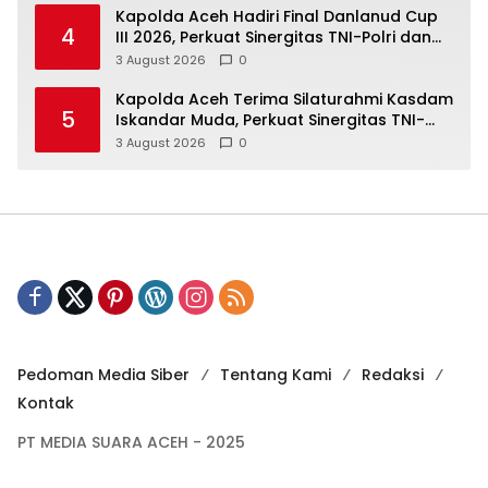
Kapolda Aceh Hadiri Final Danlanud Cup
4
III 2026, Perkuat Sinergitas TNI-Polri dan
Pemerintah Daerah
3 August 2026
0
Kapolda Aceh Terima Silaturahmi Kasdam
5
Iskandar Muda, Perkuat Sinergitas TNI-
Polri Jaga Kamtibmas
3 August 2026
0
Pedoman Media Siber
Tentang Kami
Redaksi
Kontak
PT MEDIA SUARA ACEH - 2025