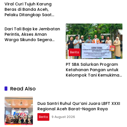
Viral Curi Tujuh Karung
Beras di Banda Aceh,
Pelaku Ditangkap Saat
Berita
Hendak ke Aceh Selatan
Dari Tali Baja ke Jembatan
Perintis, Akses Aman
Warga Sikundo Segera
Terwujud
Berita
PT SBA Salurkan Program
Ketahanan Pangan untuk
Kelompok Tani Kemukiman
Lhoknga
Read Also
Dua Santri Ruhul Qur’ani Juara LBFT XXXI
Regional Aceh Barat-Nagan Raya
Berita
9 August 2026