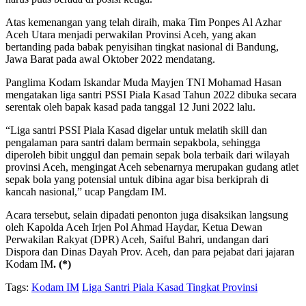
Atas kemenangan yang telah diraih, maka Tim Ponpes Al Azhar
Aceh Utara menjadi perwakilan Provinsi Aceh, yang akan
bertanding pada babak penyisihan tingkat nasional di Bandung,
Jawa Barat pada awal Oktober 2022 mendatang.
Panglima Kodam Iskandar Muda Mayjen TNI Mohamad Hasan
mengatakan liga santri PSSI Piala Kasad Tahun 2022 dibuka secara
serentak oleh bapak kasad pada tanggal 12 Juni 2022 lalu.
“Liga santri PSSI Piala Kasad digelar untuk melatih skill dan
pengalaman para santri dalam bermain sepakbola, sehingga
diperoleh bibit unggul dan pemain sepak bola terbaik dari wilayah
provinsi Aceh, mengingat Aceh sebenarnya merupakan gudang atlet
sepak bola yang potensial untuk dibina agar bisa berkiprah di
kancah nasional,” ucap Pangdam IM.
Acara tersebut, selain dipadati penonton juga disaksikan langsung
oleh Kapolda Aceh Irjen Pol Ahmad Haydar, Ketua Dewan
Perwakilan Rakyat (DPR) Aceh, Saiful Bahri, undangan dari
Dispora dan Dinas Dayah Prov. Aceh, dan para pejabat dari jajaran
Kodam IM
. (*)
Tags:
Kodam IM
Liga Santri Piala Kasad Tingkat Provinsi