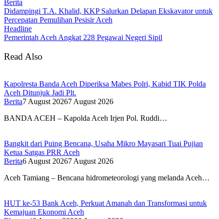
Berita
Didampingi T.A. Khalid, KKP Salurkan Delapan Ekskavator untuk
Percepatan Pemulihan Pesisir Aceh
Headline
Pemerintah Aceh Angkat 228 Pegawai Negeri Sipil
Read Also
Kapolresta Banda Aceh Diperiksa Mabes Polri, Kabid TIK Polda
Aceh Ditunjuk Jadi Plt.
Berita
7 August 2026
7 August 2026
BANDA ACEH – Kapolda Aceh Irjen Pol. Ruddi…
Bangkit dari Puing Bencana, Usaha Mikro Mayasari Tuai Pujian
Ketua Satgas PRR Aceh
Berita
6 August 2026
7 August 2026
Aceh Tamiang – Bencana hidrometeorologi yang melanda Aceh…
HUT ke-53 Bank Aceh, Perkuat Amanah dan Transformasi untuk
Kemajuan Ekonomi Aceh