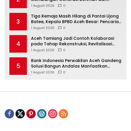
Berakhlak
1 August 2026
0
Tiga Remaja Masih Hilang di Pantai Ujong
3
Batee, Kepala BPBD Aceh Besar: Pencarian
Terus Dimaksimalkan
1 August 2026
0
Aceh Tamiang Jadi Contoh Kolaborasi
4
pada Tahap Rekonstruksi, Revitalisasi
Sekolah Dipercepat Libatkan Masyarakat
1 August 2026
0
Bank Indonesia Perwakilan Aceh Gandeng
5
Solusi Bangun Andalas Manfaatkan
Limbah Uang Rupiah Jadi Bahan Bakar
1 August 2026
0
Alternatif