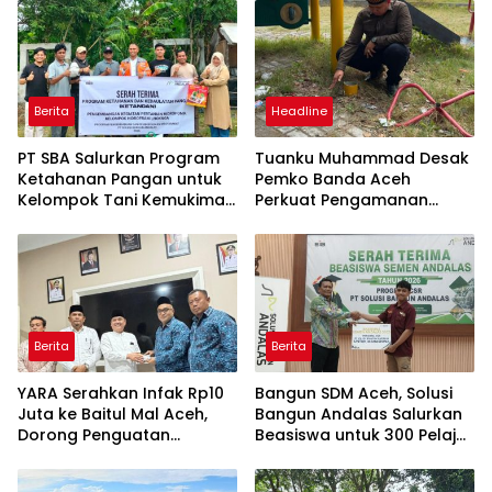
Berita
Headline
PT SBA Salurkan Program
Tuanku Muhammad Desak
Ketahanan Pangan untuk
Pemko Banda Aceh
Kelompok Tani Kemukiman
Perkuat Pengamanan
Lhoknga
Taman Meuraxa
Berita
Berita
YARA Serahkan Infak Rp10
Bangun SDM Aceh, Solusi
Juta ke Baitul Mal Aceh,
Bangun Andalas Salurkan
Dorong Penguatan
Beasiswa untuk 300 Pelajar
Pengelolaan ZIS yang
dan Mahasiswa
Amanah