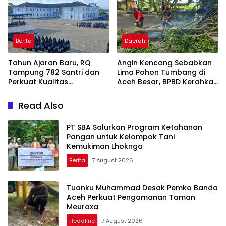
Berita
Daerah
Tahun Ajaran Baru, RQ
Angin Kencang Sebabkan
Tampung 782 Santri dan
Lima Pohon Tumbang di
Perkuat Kualitas
Aceh Besar, BPBD Kerahkan
Pendidikan
Empat Tim
Read Also
PT SBA Salurkan Program Ketahanan
Pangan untuk Kelompok Tani
Kemukiman Lhoknga
Berita
7 August 2026
Tuanku Muhammad Desak Pemko Banda
Aceh Perkuat Pengamanan Taman
Meuraxa
Headline
7 August 2026