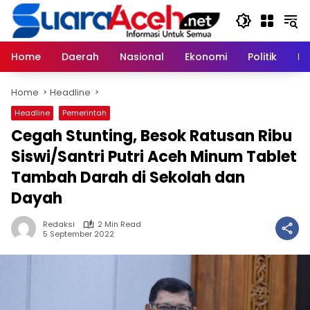
Skip
to
content
Home
Daerah
Nasional
Ekonomi
Politik
H
Home
Headline
Headline
Pemerintah
Cegah Stunting, Besok Ratusan Ribu
Siswi/Santri Putri Aceh Minum Tablet
Tambah Darah di Sekolah dan
Dayah
Redaksi
2 Min Read
5 September 2022