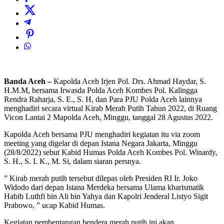
Banda Aceh –
Kapolda Aceh Irjen Pol. Drs. Ahmad Haydar, S.
H.M.M, bersama Irwasda Polda Aceh Kombes Pol. Kalingga
Rendra Raharja, S. E., S. H, dan Para PJU Polda Aceh lainnya
menghadiri secara virtual Kirab Merah Putih Tahun 2022, di Ruang
Vicon Lantai 2 Mapolda Aceh, Minggu, tanggal 28 Agustus 2022.
Kapolda Aceh bersama PJU menghadiri kegiatan itu via zoom
meeting yang digelar di depan Istana Negara Jakarta, Minggu
(28/8/2022) sebut Kabid Humas Polda Aceh Kombes Pol. Winardy,
S. H., S. I. K., M. Si, dalam siaran persnya.
” Kirab merah putih tersebut dilepas oleh Presiden RI Ir. Joko
Widodo dari depan Istana Merdeka bersama Ulama kharismatik
Habib Luthfi bin Ali bin Yahya dan Kapolri Jenderal Listyo Sigit
Prabowo, ” ucap Kabid Humas.
Kegiatan pembentangan bendera merah putih ini akan