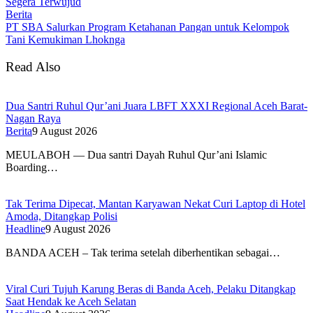
Segera Terwujud
Berita
PT SBA Salurkan Program Ketahanan Pangan untuk Kelompok
Tani Kemukiman Lhoknga
Read Also
Dua Santri Ruhul Qur’ani Juara LBFT XXXI Regional Aceh Barat-
Nagan Raya
Berita
9 August 2026
MEULABOH — Dua santri Dayah Ruhul Qur’ani Islamic
Boarding…
Tak Terima Dipecat, Mantan Karyawan Nekat Curi Laptop di Hotel
Amoda, Ditangkap Polisi
Headline
9 August 2026
BANDA ACEH – Tak terima setelah diberhentikan sebagai…
Viral Curi Tujuh Karung Beras di Banda Aceh, Pelaku Ditangkap
Saat Hendak ke Aceh Selatan