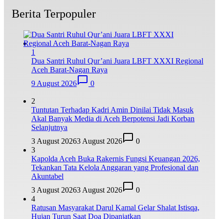
Berita Terpopuler
1
Dua Santri Ruhul Qur’ani Juara LBFT XXXI Regional
Aceh Barat-Nagan Raya
9 August 2026
0
2
Tuntutan Terhadap Kadri Amin Dinilai Tidak Masuk
Akal Banyak Media di Aceh Berpotensi Jadi Korban
Selanjutnya
3 August 2026
3 August 2026
0
3
Kapolda Aceh Buka Rakernis Fungsi Keuangan 2026,
Tekankan Tata Kelola Anggaran yang Profesional dan
Akuntabel
3 August 2026
3 August 2026
0
4
Ratusan Masyarakat Darul Kamal Gelar Shalat Istisqa,
Hujan Turun Saat Doa Dipanjatkan